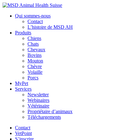
Qui sommes-nous
Contact
L’histoire de MSD AH
Produits
Chiens
Chats
Chevaux
Bovins
Mouton
Chèvre
Volaille
Porcs
MyPet
Services
Newsletter
Webinaires
Vétérinaire
Propriétaire d’animaux
Téléchargements
Contact
VetPoint
S’inscrire