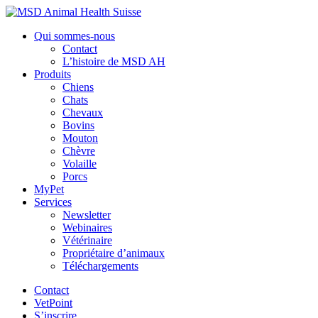
Qui sommes-nous
Contact
L’histoire de MSD AH
Produits
Chiens
Chats
Chevaux
Bovins
Mouton
Chèvre
Volaille
Porcs
MyPet
Services
Newsletter
Webinaires
Vétérinaire
Propriétaire d’animaux
Téléchargements
Contact
VetPoint
S’inscrire