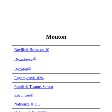
Mouton
Bovilis® Bravoxin 10
®
Dexadreson
®
Dexafort
Engemycin® 10%
Equilis® Tetanus Serum
Estrumate®
Nafpenzal® DC